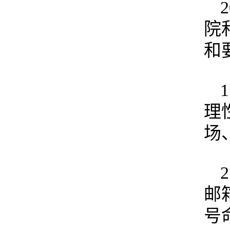
院
和
理
场
邮箱
号