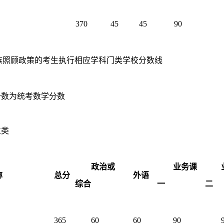
370
45
45
90
族照顾政策的考生执行相应学科门类学校分数线
分数为统考数学分数
位类
政治或
业务课
称
总分
外语
综合
一
二
365
60
60
90