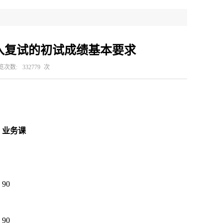
进入复试的初试成绩基本要求
览次数:
332779
次
业务课
90
90