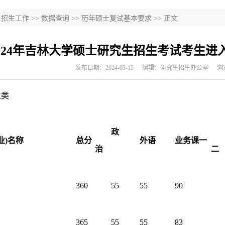
>
招生工作
>>
数据查询
>>
历年硕士复试基本要求
>> 正文
024年吉林大学硕士研究生招生考试考生
发布日期：2024-03-15
编辑：研究生招生办公室
浏
位类
政
业)名称
总分
外语
业务课一
治
二
360
55
55
90
365
55
55
83