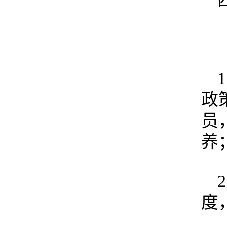
政
员
养
度