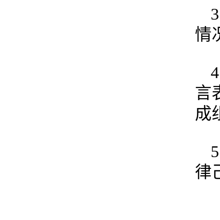
情
言
成
律