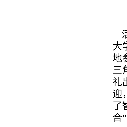
大
地
三
礼
迎
了
合