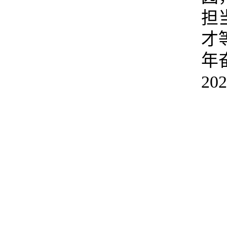
担
才
年
2