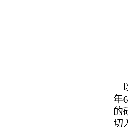
年
的
切