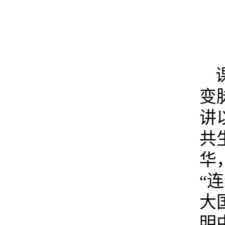
变
讲
共
华
“
大
明