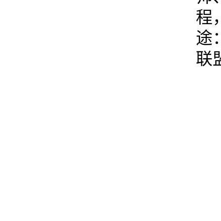
程
途
联