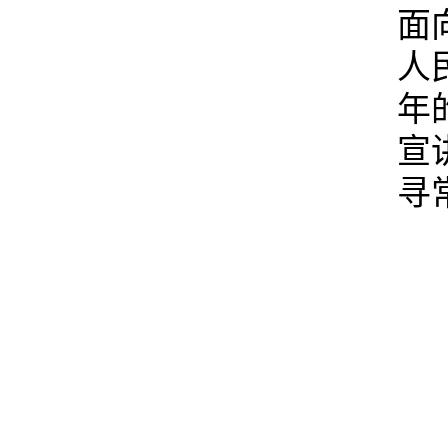
面
人
年
宣
寻