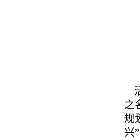
之
规
兴