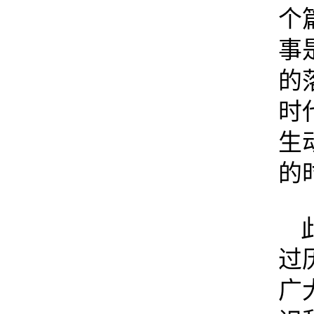
个
事
的
时
生
的
过
广