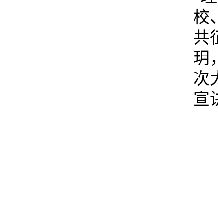
校
共
玥
次
宣