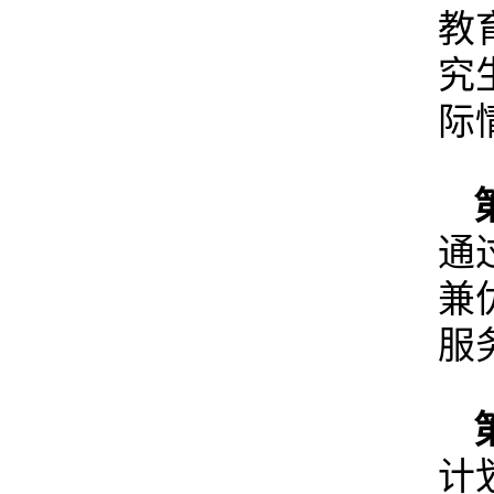
教
究
际
通
兼
服
计